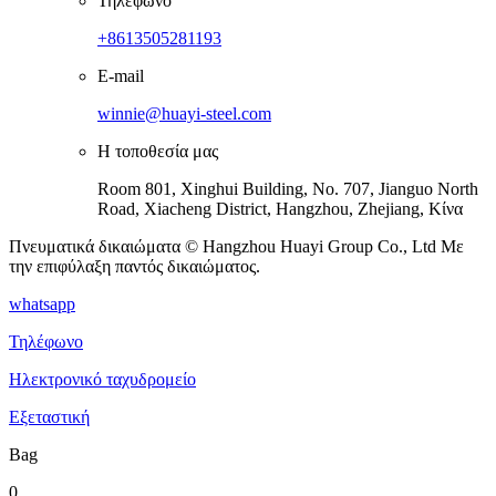
Τηλέφωνο
+8613505281193
E-mail
winnie@huayi-steel.com
Η τοποθεσία μας
Room 801, Xinghui Building, No. 707, Jianguo North
Road, Xiacheng District, Hangzhou, Zhejiang, Κίνα
Πνευματικά δικαιώματα © Hangzhou Huayi Group Co., Ltd Με
την επιφύλαξη παντός δικαιώματος.
whatsapp
Τηλέφωνο
Ηλεκτρονικό ταχυδρομείο
Εξεταστική
Bag
0