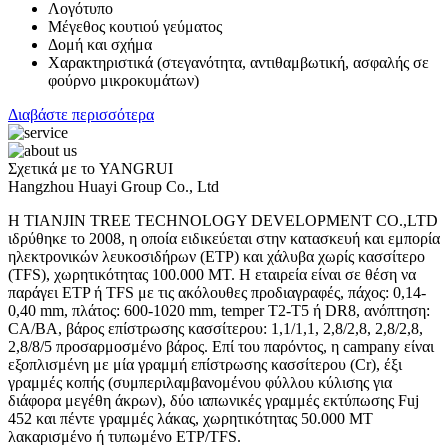
Λογότυπο
Μέγεθος κουτιού γεύματος
Δομή και σχήμα
Χαρακτηριστικά (στεγανότητα, αντιθαμβωτική, ασφαλής σε
φούρνο μικροκυμάτων)
Διαβάστε περισσότερα
Σχετικά με το YANGRUI
Hangzhou Huayi Group Co., Ltd
Η TIANJIN TREE TECHNOLOGY DEVELOPMENT CO.,LTD
ιδρύθηκε το 2008, η οποία ειδικεύεται στην κατασκευή και εμπορία
ηλεκτρονικών λευκοσιδήρων (ETP) και χάλυβα χωρίς κασσίτερο
(TFS), χωρητικότητας 100.000 MT. Η εταιρεία είναι σε θέση να
παράγει ETP ή TFS με τις ακόλουθες προδιαγραφές, πάχος: 0,14-
0,40 mm, πλάτος: 600-1020 mm, temper T2-T5 ή DR8, ανόπτηση:
CA/BA, βάρος επίστρωσης κασσίτερου: 1,1/1,1, 2,8/2,8, 2,8/2,8,
2,8/8/5 προσαρμοσμένο βάρος. Επί του παρόντος, η campany είναι
εξοπλισμένη με μία γραμμή επίστρωσης κασσίτερου (Cr), έξι
γραμμές κοπής (συμπεριλαμβανομένου φύλλου κύλισης για
διάφορα μεγέθη άκρων), δύο ιαπωνικές γραμμές εκτύπωσης Fuj
452 και πέντε γραμμές λάκας, χωρητικότητας 50.000 MT
λακαρισμένο ή τυπωμένο ETP/TFS.