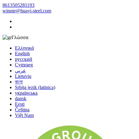
8613505281193
winnie@huayi-steel.com
Γλώσσα
Ελληνικά
English
русский
Cymraeg
عربي
Lietuvių
বাংলা
Srbija jezik (latinica)
українська
dansk
Eesti
Čeština
Việt Nam